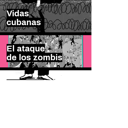
Vidas
cubanas
El ataque
de los zombis
Caosmos
Carteles