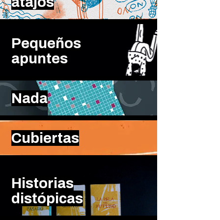
atajos
Pequeños
apuntes
Nada
C
ubiertas
Historias
distópicas