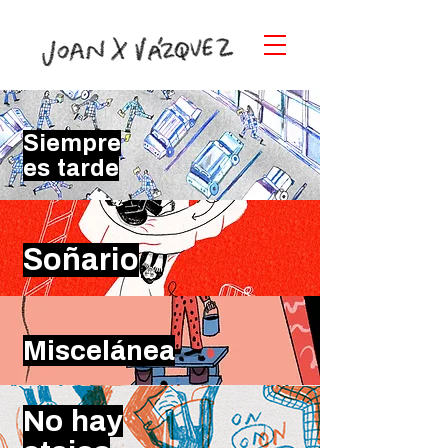
Siempre
es tarde
Soñario
Mis
celánea
No hay